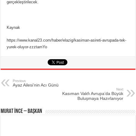
gerçekleştirilecek.
Kaynak
https://www.kanal23.com/haber/elazig/kasiman-asireti-avrupada-tek-
yurek-oluyor-zzztamYo
Previous
Ayaz Ailesi’nin Acı Günü
Next
Kasıman Vakfı Avrupa’da Büyük
Buluşmaya Hazırlanıyor
MURAT İNCE – BAŞKAN